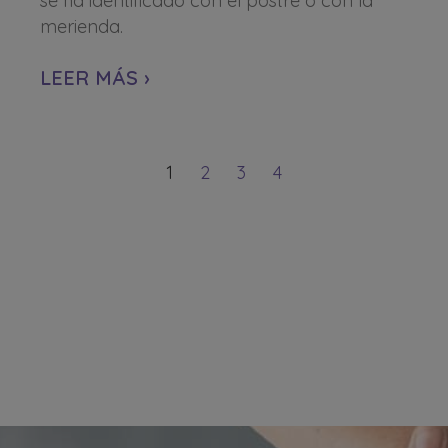
se ha identificado con el postre o con la
merienda.
LEER MÁS ›
1
2
3
4