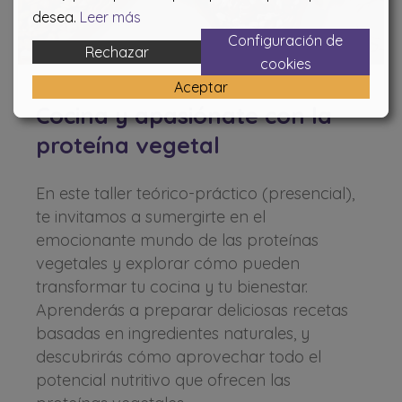
desea.
Leer más
Configuración de
Rechazar
cookies
Aceptar
Cocina y apasiónate con la
proteína vegetal
En este taller teórico-práctico (presencial),
te invitamos a sumergirte en el
emocionante mundo de las proteínas
vegetales y explorar cómo pueden
transformar tu cocina y tu bienestar.
Aprenderás a preparar deliciosas recetas
basadas en ingredientes naturales, y
descubrirás cómo aprovechar todo el
potencial nutritivo que ofrecen las