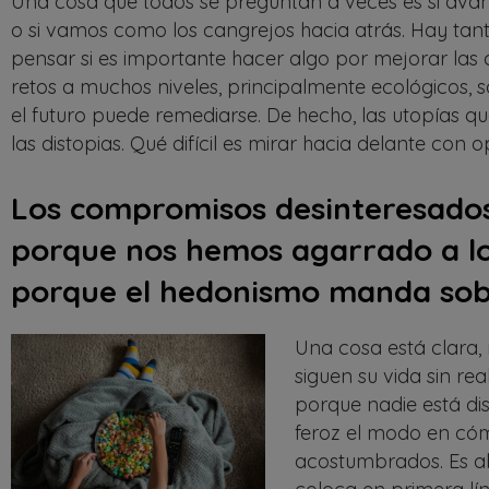
Una cosa que todos se preguntan a veces es si avanz
o si vamos como los cangrejos hacia atrás. Hay tan
pensar si es importante hacer algo por mejorar las c
retos a muchos niveles, principalmente ecológicos, so
el futuro puede remediarse. De hecho, las utopías 
las distopias. Qué difícil es mirar hacia delante con 
Los compromisos desinteresados
porque nos hemos agarrado a lo 
porque el hedonismo manda sob
Una cosa está clara,
siguen su vida sin r
porque nadie está dis
feroz el modo en có
acostumbrados. Es a