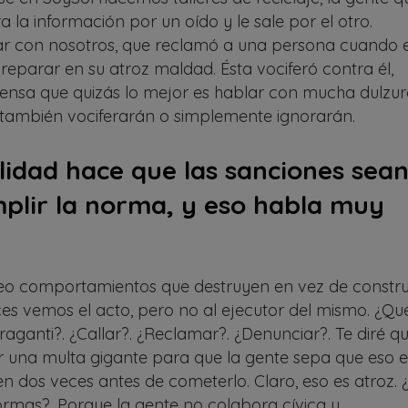
a la información por un oído y le sale por el otro.
ar con nosotros, que reclamó a una persona cuando 
reparar en su atroz maldad. Ésta vociferó contra él,
piensa que quizás lo mejor es hablar con mucha dulzu
 también vociferarán o simplemente ignorarán.
lidad hace que las sanciones sea
plir la norma, y eso habla muy
o comportamientos que destruyen en vez de construi
es vemos el acto, pero no al ejecutor del mismo. ¿Qu
nfraganti?. ¿Callar?. ¿Reclamar?. ¿Denunciar?. Te diré q
 una multa gigante para que la gente sepa que eso e
sen dos veces antes de cometerlo. Claro, eso es atroz. 
rmas?. Porque la gente no colabora cívica y