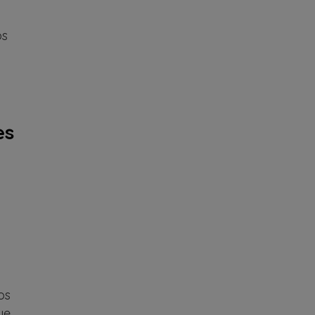
os
es
o
os
ue