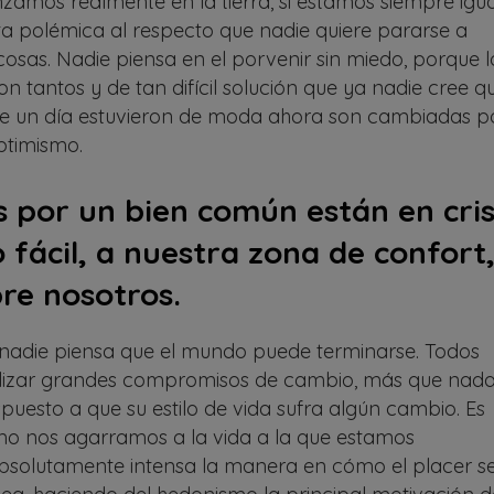
amos realmente en la tierra, si estamos siempre igua
ta polémica al respecto que nadie quiere pararse a
osas. Nadie piensa en el porvenir sin miedo, porque l
n tantos y de tan difícil solución que ya nadie cree q
que un día estuvieron de moda ahora son cambiadas p
optimismo.
 por un bien común están en cris
fácil, a nuestra zona de confort
re nosotros.
 nadie piensa que el mundo puede terminarse. Todos
ealizar grandes compromisos de cambio, más que nad
puesto a que su estilo de vida sufra algún cambio. Es
mo nos agarramos a la vida a la que estamos
bsolutamente intensa la manera en cómo el placer s