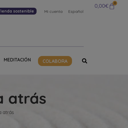
0
0,00
€
Tienda sostenible
Mi cuenta
Español
MEDITACIÓN
COLABORA
a atrás
a atrás