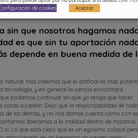
sto, pero puede optar por no participar si lo desea.
Leer má
rsonas que te rodean, pero no solo, es necesario ent
Configuración de cookies
Aceptar
eyes de la naturaleza.
ola sin que nosotros hagamos nad
idad es que sin tu aportación nad
irás depende en buena medida de 
 natural. Nos creemos que lo artificial es más potent
la tecnología, y en general la ciencia encontrará
 que podamos continuar sin que yo tenga que hacer
s cosas sucedan. Dejo que la responsabilidad de todo
s de los demás, y no nos damos cuenta cómo con e
rtarnos liberamos a la maldad dentro de nosotros.
 sí. Lo que está claro que es un egoísmo colosal pen
r atrincherado en mi bienestar sin perder nada y