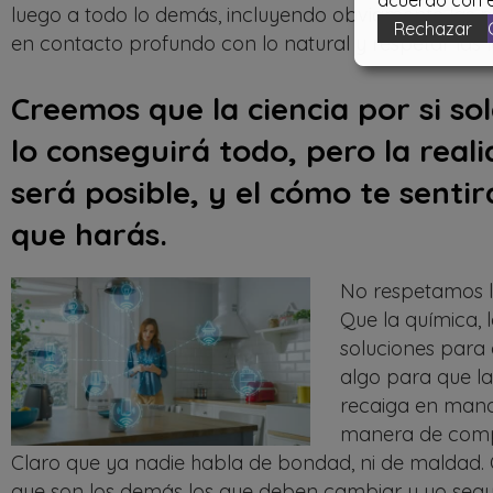
acuerdo con e
luego a todo lo demás, incluyendo obviamente las pe
Rechazar
en contacto profundo con lo natural y respetar las l
Creemos que la ciencia por si s
lo conseguirá todo, pero la real
será posible, y el cómo te sent
que harás.
No respetamos lo
Que la química, 
soluciones para
algo para que la
recaiga en mano
manera de compo
Claro que ya nadie habla de bondad, ni de maldad. O
que son los demás los que deben cambiar y yo segui