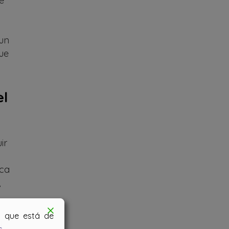
e
 un
ue
el
ir
ica
,
os que está de
y