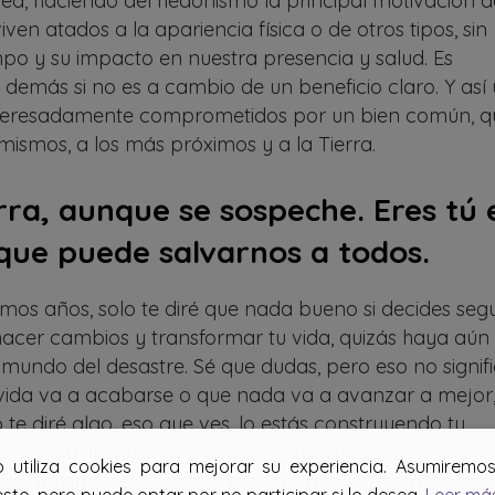
nea, haciendo del hedonismo la principal motivación d
en atados a la apariencia física o de otros tipos, sin
po y su impacto en nuestra presencia y salud. Es
 demás si no es a cambio de un beneficio claro. Y así
interesadamente comprometidos por un bien común, q
mismos, a los más próximos y a la Tierra.
ra, aunque se sospeche. Eres tú 
que puede salvarnos a todos.
imos años, solo te diré que nada bueno si decides segu
hacer cambios y transformar tu vida, quizás haya aún
 mundo del desastre. Sé que dudas, pero eso no signif
la vida va a acabarse o que nada va a avanzar a mejor
e diré algo, eso que ves, lo estás construyendo tu
cosas se transformen y que de verdad podamos salir
b utiliza cookies para mejorar su experiencia. Asumirem
 que abramos el corazón, primero a nosotros mismos, 