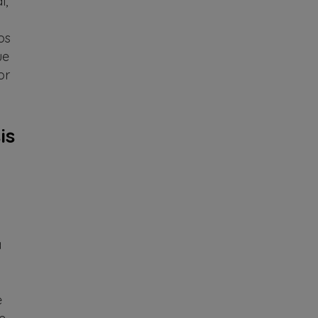
l,
os
ue
or
is
,
a
e