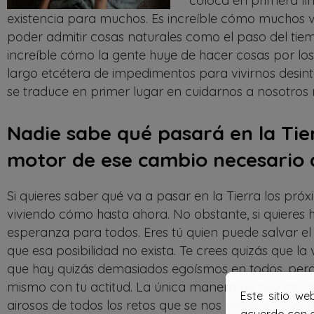
coloca en primera lí
existencia para muchos. Es increíble cómo muchos viv
poder admitir cosas naturales como el paso del tiem
increíble cómo la gente huye de hacer cosas por los
largo etcétera de impedimentos para vivirnos des
se traduce en primer lugar en cuidarnos a nosotros 
Nadie sabe qué pasará en la Tier
motor de ese cambio necesario 
Si quieres saber qué va a pasar en la Tierra los próx
viviendo cómo hasta ahora. No obstante, si quieres 
esperanza para todos. Eres tú quien puede salvar el
que esa posibilidad no exista. Te crees quizás que 
que hay quizás demasiados egoísmos en todos, pero t
mismo con tu actitud. La única manera de que las 
Este sitio we
airosos de todos los retos que se nos presentan, es