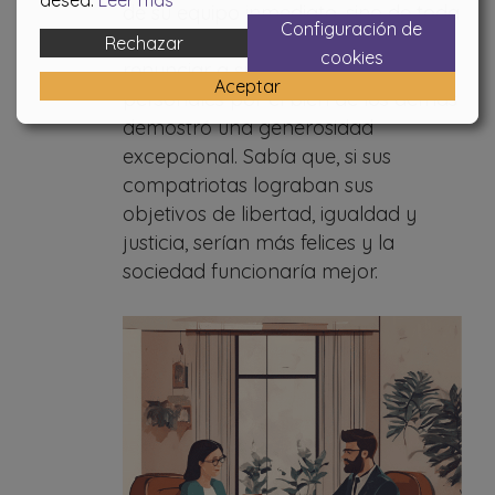
desea.
Leer más
de su equipo inmediato, sino de toda
Configuración de
una nación. Su disposición a
Rechazar
cookies
renunciar a sus propios objetivos
Aceptar
personales por el bien de los demás
demostró una generosidad
excepcional. Sabía que, si sus
compatriotas lograban sus
objetivos de libertad, igualdad y
justicia, serían más felices y la
sociedad funcionaría mejor.