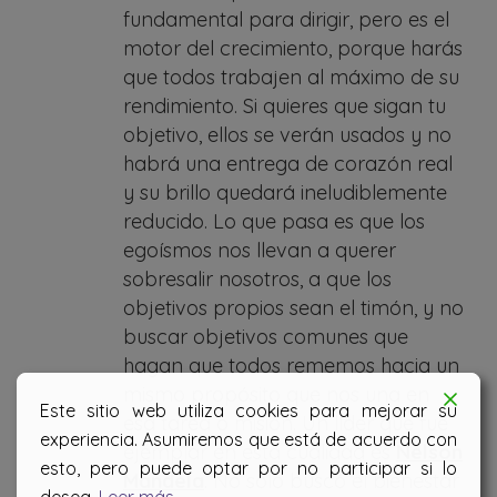
fundamental para dirigir, pero es el
motor del crecimiento, porque harás
que todos trabajen al máximo de su
rendimiento. Si quieres que sigan tu
objetivo, ellos se verán usados y no
habrá una entrega de corazón real
y su brillo quedará ineludiblemente
reducido. Lo que pasa es que los
egoísmos nos llevan a querer
sobresalir nosotros, a que los
objetivos propios sean el timón, y no
buscar objetivos comunes que
hagan que todos rememos hacia un
mismo propósito que nos una en
Este sitio web utiliza cookies para mejorar su
esa tarea o misión. Un líder que fue
experiencia. Asumiremos que está de acuerdo con
ejemplar en esta cualidad es
Nelson
esto, pero puede optar por no participar si lo
Mandela
. No solo buscó el bienestar