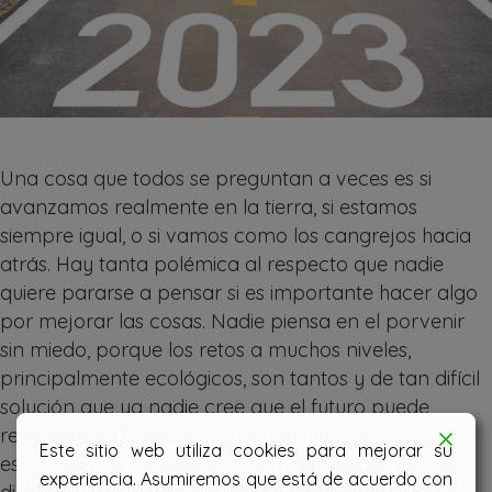
Una cosa que todos se preguntan a veces es si
avanzamos realmente en la tierra, si estamos
siempre igual, o si vamos como los cangrejos hacia
atrás. Hay tanta polémica al respecto que nadie
quiere pararse a pensar si es importante hacer algo
por mejorar las cosas. Nadie piensa en el porvenir
sin miedo, porque los retos a muchos niveles,
principalmente ecológicos, son tantos y de tan difícil
solución que ya nadie cree que el futuro puede
remediarse. De hecho, las utopías que un día
Este sitio web utiliza cookies para mejorar su
estuvieron de moda ahora son cambiadas por las
experiencia. Asumiremos que está de acuerdo con