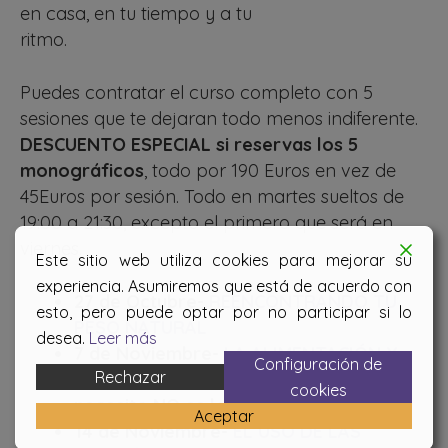
en casa, en tu tiempo y a tu
ritmo.
Puedes contratar el curso completo con 5
sesiones que te dejaran todo menos indiferente.
DESCUENTO ESPECIAL si reservas los 5
monográficos
, todo por 190 Euros en vez de
45Euros por sesión. Todo en martes sueltos de
19:00 a 21:30, excepto el primero que será en
viernes.
Este sitio web utiliza cookies para mejorar su
experiencia. Asumiremos que está de acuerdo con
27 de Octubre-
REENCONTRANDO TU
esto, pero puede optar por no participar si lo
PESO NATURAL
desea.
Leer más
7 de Noviembre-
LA ALIMENTACIÓN Y
Configuración de
Rechazar
LAS EMOCIONES
– Porque lo que
cookies
necesito NO es lo que deseo.
Aceptar
14 de Noviembre-
EL USO DE LAS