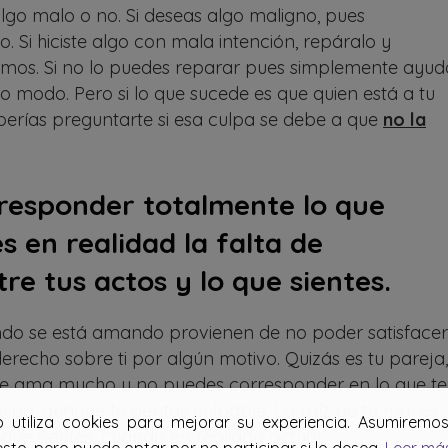
algo malo o no. Si deseas algo maligno, pues
 Si hiciste algo con mala intención, repáralo y
amos. Si no lo puedes reparar pues simplemente ayud
o modo. Pero si lo que sucede es que quien está a tu
erías preguntarte si esa culpa se debe a que
no la
orresponder totalmente lo que
 en realidad la falta de
re tus actos y lo que sientes.
ando se está amando provienen de no poder satisfacer
recho sobre ti por algún motivo. Quizás es tu pareja,
e ama mucho y no puedes corresponder en lo que te
 culpa, aunque te sientas culpable. La raíz de tu mal es
b utiliza cookies para mejorar su experiencia. Asumirem
 que sientes, cuando en realidad actuar