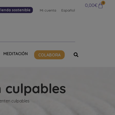
0
0,00
€
Tienda sostenible
Mi cuenta
Español
MEDITACIÓN
COLABORA
 culpables
enten culpables