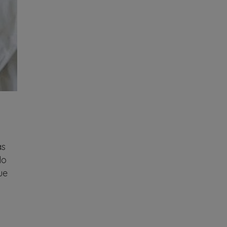
as
do
ue