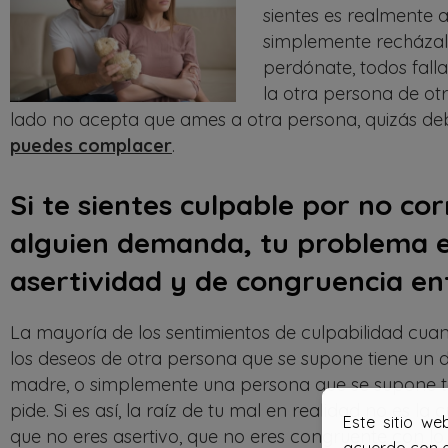
sientes es realmente 
simplemente recházalo.
perdónate, todos fall
la otra persona de otr
lado no acepta que ames a otra persona, quizás deb
puedes complacer
.
Si te sientes culpable por no c
alguien demanda, tu problema es
asertividad y de congruencia ent
La mayoría de los sentimientos de culpabilidad cu
los deseos de otra persona que se supone tiene un de
madre, o simplemente una persona que se supone t
pide. Si es así, la raíz de tu mal en realidad no es la
Este sitio we
que no eres asertivo, que no eres congruente con lo