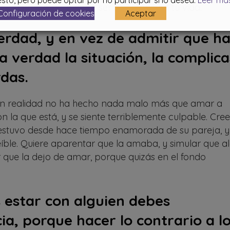
sto, pero puede optar por no participar si lo desea.
Leer má
lo que de verdad debe ser prioritario en tu vida.
Configuración de cookies
Aceptar
verdad, y en vez de admitir que h
 verdad la situación, la complica
rdas.
en realidad no ha hecho nada malo más que amar a
n la que está, y se siente terriblemente culpable. Cree
estuvo desde hace tiempo enamorada de su pareja, y
eíble. Quiere aparentar que la amaba, y simular que a
ir que la dejo de amar, porque quizás en el fondo
 estar con alguien debes
a, porque hacer lo contrario a l