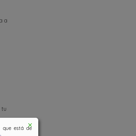
a a
 tu
os que está de