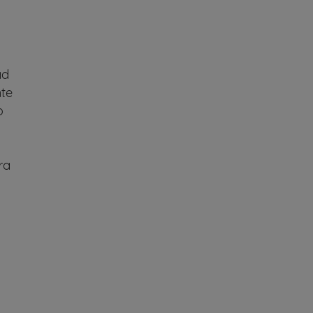
a
ad
nte
o
ra