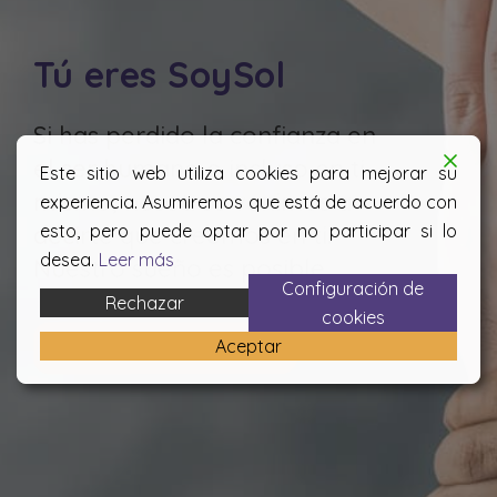
Tú eres SoySol
Si has perdido la confianza en
el ser humano o incluso en ti
Este sitio web utiliza cookies para mejorar su
mismo, nosotros venimos a
experiencia. Asumiremos que está de acuerdo con
esto, pero puede optar por no participar si lo
decirte que creemos en ti.
desea.
Leer más
Nuestro sueño es posible.
Configuración de
Rechazar
cookies
Aceptar
¿HABLAMOS?