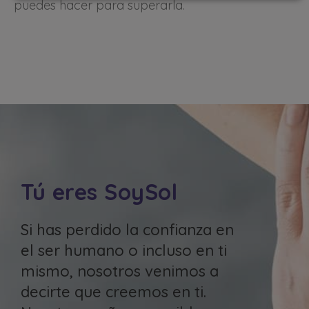
puedes hacer para superarla.
Tú eres SoySol
Si has perdido la confianza en
el ser humano o incluso en ti
mismo, nosotros venimos a
decirte que creemos en ti.