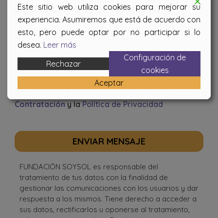
Este sitio web utiliza cookies para mejorar su
Deja tu comentario (opcional)
experiencia. Asumiremos que está de acuerdo con
esto, pero puede optar por no participar si lo
desea.
Leer más
Configuración de
Rechazar
cookies
Aceptar
He leído y acepto las
Condiciones de
Contratación
y la
Política de Privacidad
ENVIAR MENSAJE
FUNDACIÓN SOYSOL es responsable del
tratamiento de tus datos con la finalidad de
gestionar las comunicaciones con los usuarios y dar
respuesta a los mismos. Tiene derecho a acceder a
sus datos, rectificarlos u oponerse al tratamiento,