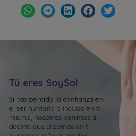
Tú eres SoySol
Si has perdido la confianza en
el ser humano o incluso en ti
mismo, nosotros venimos a
decirte que creemos en ti.
Nuestro sueño es posible.