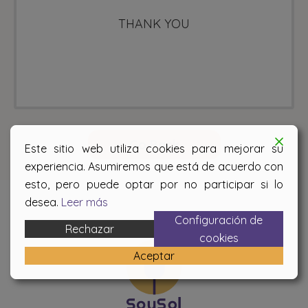
THANK YOU
Go Back
Este sitio web utiliza cookies para mejorar su
experiencia. Asumiremos que está de acuerdo con
esto, pero puede optar por no participar si lo
desea.
Leer más
Configuración de
Rechazar
cookies
Aceptar