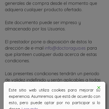
generales de compra desde el momento que
adquiera cualquier producto ofertado.
Este documento puede ser impreso y
almacenado por los Usuarios.
El prestador pone a disposición de éstos la
dirección de e-mail
info@doctoragua.es
para
que planteen cualquier duda acerca de estas
condiciones.
Las presentes condiciones tendrán un periodo
de validez indefinido y serán aplicables a todas
las contrataciones realizadas a través del sitio
Este sitio web utiliza cookies para mejorar su
web del prestador.
experiencia. Asumiremos que está de acuerdo con
esto, pero puede optar por no participar si lo
El prestador se reserva el derecho de modificar