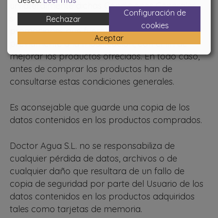
desea.
Leer más
unilateralmente dichas Condiciones Generales,
Configuración de
sin que ello pueda afectar a los bienes o
Rechazar
cookies
promociones que fueron adquiridos
Aceptar
previamente a la modificación, con el fin de
mejorar los productos ofrecidos. En todo caso,
antes de comprar los productos han de
consultarse estas condiciones generales.
Es aconsejable que guarde una copia de los
datos contenidos en los productos comprados.
Doctor Agua S.L. no se responsabiliza de
cualquier pérdida de datos, archivos o de
cualquier daño que resultara de un fallo de
copia de seguridad por parte del Usuario de los
datos contenidos en los productos adquiridos
tales como tarjetas de memoria.