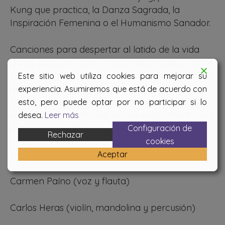
Kung que practica, la Danza Sagrada, la
Inspiración Femenina o el Humanismo Sanador.
Canciones para despertar al latido de la vida
diaria, para unir a los corazones de cada uno de
nosotros en un modo más consciente de sentir y
Este sitio web utiliza cookies para mejorar su
de estar en lo presente. Palabras para dar al
experiencia. Asumiremos que está de acuerdo con
ON en el interior de cada ser de humanidad y
esto, pero puede optar por no participar si lo
vivir viviendo confiando en que algo “mantiene y
desea.
Leer más
entretiene la vida”-
Configuración de
Rechazar
cookies
Acompañarán a Miguel Ángel en este viaje:
Aceptar
Carmen Paíno (voz y flauta)
Carlos Heras (violín, mandolina y percusión)