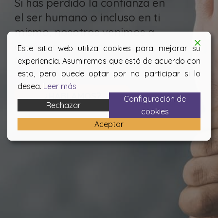
Si has perdido la confianza en
el ser humano o incluso en ti
mismo, nosotros venimos a
decirte que creemos en ti.
Este sitio web utiliza cookies para mejorar su
Nuestro sueño es posible.
experiencia. Asumiremos que está de acuerdo con
esto, pero puede optar por no participar si lo
desea.
Leer más
¿HABLAMOS?
Configuración de
Rechazar
cookies
Aceptar