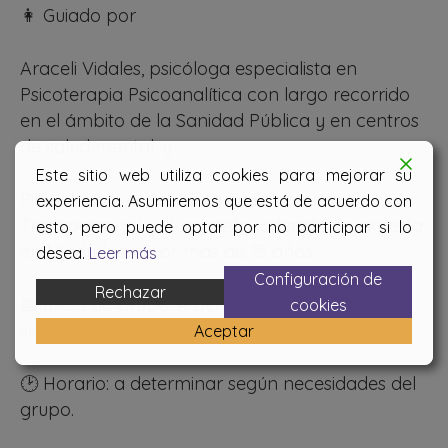
👩 Guiado por
Araceli Vidales, psicóloga especialista en
Psicoterapia Psicoanalítica con largo recorrido
en el ámbito de la Sanidad Pública y en centros
de salud mental, y
Este sitio web utiliza cookies para mejorar su
Pilar Novoa, especialista en Psicoterapia
experiencia. Asumiremos que está de acuerdo con
Transpersonal y Humanista, además de experta
esto, pero puede optar por no participar si lo
en Mindfulness por más de 15 años.
desea.
Leer más
Configuración de
Rechazar
📅 Inicio de Grupo: A determinar. Actualmente
cookies
sesiones individuales
Aceptar
🕑 Horario: a determinar según necesidades del
grupo.